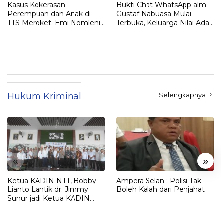
Kasus Kekerasan
Bukti Chat WhatsApp alm.
Perempuan dan Anak di
Gustaf Nabuasa Mulai
TTS Meroket. Emi Nomleni :
Terbuka, Keluarga Nilai Ada
Rumah Harus Jadi Tempat
Petunjuk Penting yang
Paling Aman
Belum Didalami Penyidik
Hukum Kriminal
Selengkapnya
«
»
Ketua KADIN NTT, Bobby
Ampera Selan : Polisi Tak
Lianto Lantik dr. Jimmy
Boleh Kalah dari Penjahat
Sunur jadi Ketua KADIN
LEMBATA