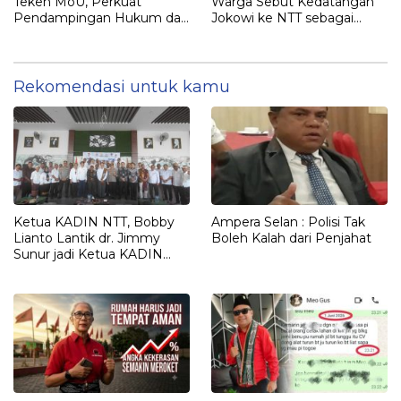
Teken MoU, Perkuat
Warga Sebut Kedatangan
Pendampingan Hukum dan
Jokowi ke NTT sebagai
Optimalisasi Pemulihan
Kepulangan yang
Aset Perbankan
Dirindukan
Rekomendasi untuk kamu
Ketua KADIN NTT, Bobby
Ampera Selan : Polisi Tak
Lianto Lantik dr. Jimmy
Boleh Kalah dari Penjahat
Sunur jadi Ketua KADIN
LEMBATA