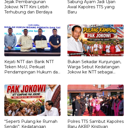
Jejak Pembangunan
Sabung Ayam Jadi Ujian
Jokowi: NTT Kini Lebih
Awal Kapolres TTS yang
Terhubung dan Berdaya
Baru
Kejati NTT dan Bank NTT
Bukan Sekadar Kunjungan,
Teken MoU, Perkuat
Warga Sebut Kedatangan
Pendampingan Hukum dan
Jokowi ke NTT sebagai
Optimalisasi Pemulihan
Kepulangan yang
Aset Perbankan
Dirindukan
“Seperti Pulang ke Rumah
Polres TTS Sambut Kapolres
Sendiri”: Kedatangan
Baru AKBP Kristiyan