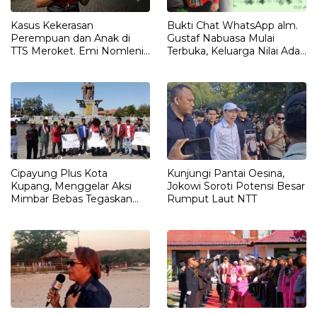
Kasus Kekerasan
Bukti Chat WhatsApp alm.
Perempuan dan Anak di
Gustaf Nabuasa Mulai
TTS Meroket. Emi Nomleni :
Terbuka, Keluarga Nilai Ada
Rumah Harus Jadi Tempat
Petunjuk Penting yang
Paling Aman
Belum Didalami Penyidik
Cipayung Plus Kota
Kunjungi Pantai Oesina,
Kupang, Menggelar Aksi
Jokowi Soroti Potensi Besar
Mimbar Bebas Tegaskan
Rumput Laut NTT
Penolakan Penyematan
Gelar “RAJA TIMOR”
Kepada JOKO WIDODO