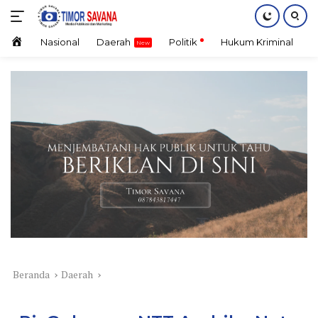
Langsung
ke
konten
Home
Nasional
Daerah
Politik
Hukum Kriminal
E
Beranda
Daerah