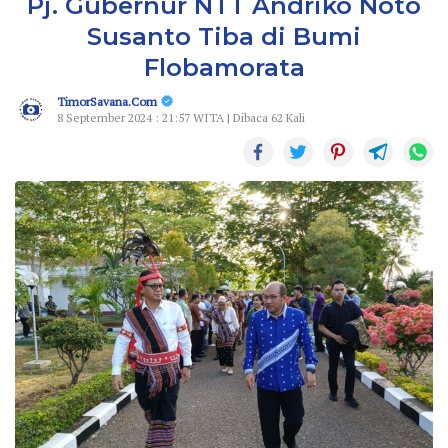
Pj. Gubernur NTT Andriko Noto
Susanto Tiba di Bumi
Flobamorata
TimorSavana.Com
8 September 2024 : 21:57 WITA | Dibaca 62 Kali