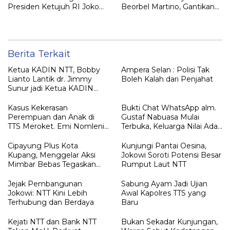
Presiden Ketujuh RI Joko
Beorbel Martino, Gantikan
Widodo Disambut Hangat
AKBP Hendra Dorizen
Masyarakat NTT
Berita Terkait
Ketua KADIN NTT, Bobby
Ampera Selan : Polisi Tak
Lianto Lantik dr. Jimmy
Boleh Kalah dari Penjahat
Sunur jadi Ketua KADIN
LEMBATA
Kasus Kekerasan
Bukti Chat WhatsApp alm.
Perempuan dan Anak di
Gustaf Nabuasa Mulai
TTS Meroket. Emi Nomleni :
Terbuka, Keluarga Nilai Ada
Rumah Harus Jadi Tempat
Petunjuk Penting yang
Paling Aman
Belum Didalami Penyidik
Cipayung Plus Kota
Kunjungi Pantai Oesina,
Kupang, Menggelar Aksi
Jokowi Soroti Potensi Besar
Mimbar Bebas Tegaskan
Rumput Laut NTT
Penolakan Penyematan
Gelar “RAJA TIMOR”
Jejak Pembangunan
Sabung Ayam Jadi Ujian
Kepada JOKO WIDODO
Jokowi: NTT Kini Lebih
Awal Kapolres TTS yang
Terhubung dan Berdaya
Baru
Kejati NTT dan Bank NTT
Bukan Sekadar Kunjungan,