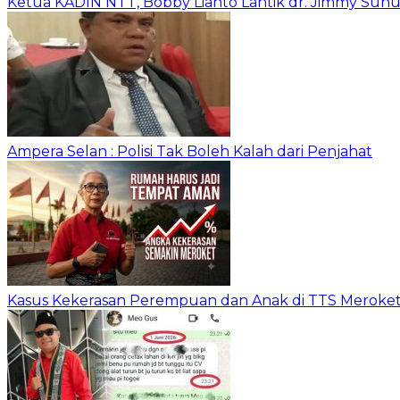
Ketua KADIN NTT, Bobby Lianto Lantik dr. Jimmy Sun
Ampera Selan : Polisi Tak Boleh Kalah dari Penjahat
Kasus Kekerasan Perempuan dan Anak di TTS Meroket