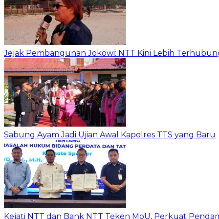
Jejak Pembangunan Jokowi: NTT Kini Lebih Terhubun
Sabung Ayam Jadi Ujian Awal Kapolres TTS yang Baru
Kejati NTT dan Bank NTT Teken MoU, Perkuat Penda