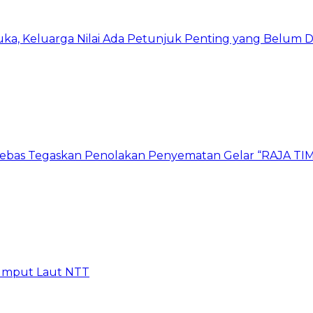
ka, Keluarga Nilai Ada Petunjuk Penting yang Belum D
r Bebas Tegaskan Penolakan Penyematan Gelar “RAJA
 Rumput Laut NTT