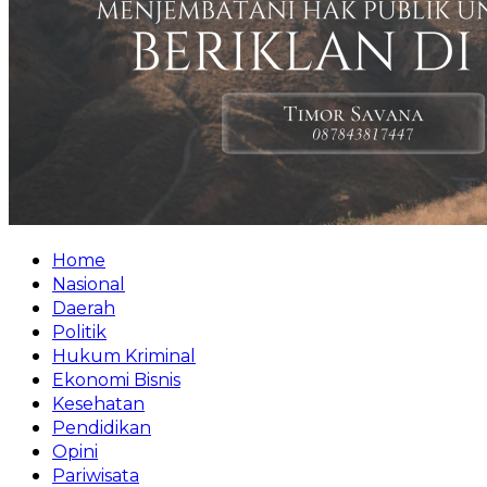
Home
Nasional
Daerah
Politik
Hukum Kriminal
Ekonomi Bisnis
Kesehatan
Pendidikan
Opini
Pariwisata