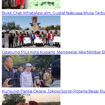
Bukti Chat WhatsApp alm. Gustaf Nabuasa Mulai Terbu
Cipayung Plus Kota Kupang, Menggelar Aksi Mimba
Kunjungi Pantai Oesina, Jokowi Soroti Potensi Besar