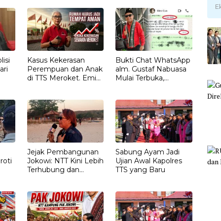
E
isi
Kasus Kekerasan
Bukti Chat WhatsApp
ari
Perempuan dan Anak
alm. Gustaf Nabuasa
di TTS Meroket. Emi
Mulai Terbuka,
Nomleni : Rumah
Keluarga Nilai Ada
Harus Jadi Tempat
Petunjuk Penting
Paling Aman
yang Belum Didalami
Penyidik
Jejak Pembangunan
Sabung Ayam Jadi
roti
Jokowi: NTT Kini Lebih
Ujian Awal Kapolres
Terhubung dan
TTS yang Baru
T
Berdaya