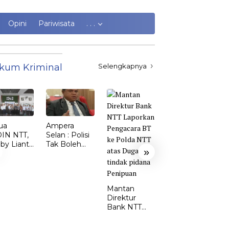
Opini
Pariwisata
. . .
kum Kriminal
Selengkapnya
ua
Ampera
Kasus
IN NTT,
Selan : Polisi
Kekerasan
by Lianto
Tak Boleh
Perempuan
»
ik dr.
Kalah dari
dan Anak di
my Sunur
Penjahat
TTS Meroket.
 Ketua
Emi Nomleni
DIN
: Rumah
Mantan
MBATA
Harus Jadi
Direktur
Tempat
Bank NTT
Paling Aman
Laporkan
Pengacara