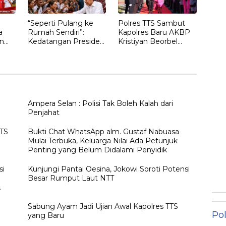
“Seperti Pulang ke
Polres TTS Sambut
a
Rumah Sendiri”:
Kapolres Baru AKBP
n
Kedatangan Presiden
Kristiyan Beorbel
Ketujuh RI Joko
Martino, Gantikan
gan
Widodo Disambut
AKBP Hendra
Hangat Masyarakat
Dorizen
NTT
Ampera Selan : Polisi Tak Boleh Kalah dari
Penjahat
TTS
Bukti Chat WhatsApp alm. Gustaf Nabuasa
Mulai Terbuka, Keluarga Nilai Ada Petunjuk
Penting yang Belum Didalami Penyidik
si
Kunjungi Pantai Oesina, Jokowi Soroti Potensi
Besar Rumput Laut NTT
h
Sabung Ayam Jadi Ujian Awal Kapolres TTS
Pol
yang Baru