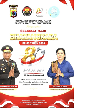
BT ke Polda
NTT atas
Dugaan
tindak pidana
Penipuan