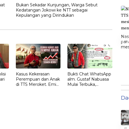
uat
Bukan Sekadar Kunjungan, Warga Sebut
Kedatangan Jokowi ke NTT sebagai
Kepulangan yang Dirindukan
Nas
«
pan
mesi
men
isi
Kasus Kekerasan
Bukti Chat WhatsApp
ari
Perempuan dan Anak
alm. Gustaf Nabuasa
di TTS Meroket. Emi
Mulai Terbuka,
Nomleni : Rumah
Keluarga Nilai Ada
Harus Jadi Tempat
Petunjuk Penting
Da
Paling Aman
yang Belum Didalami
Penyidik
«