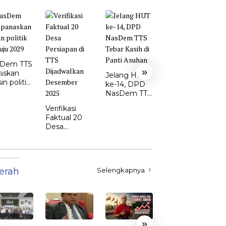
Ketua DPD
Perindo TTS:
Dem TTS
Yoram
»
askan
Nakamnanu
Jelang HUT
n politik
Siap Perkuat
ke-14, DPD
uju 2029
Sinergi di
NasDem TTS
DPRD
Tebar Kasih
Verifikasi
di Panti
Faktual 20
Asuhan
Desa
Persiapan di
TTS
Dijadwalkan
Desember
erah
Selengkapnya
2025
»