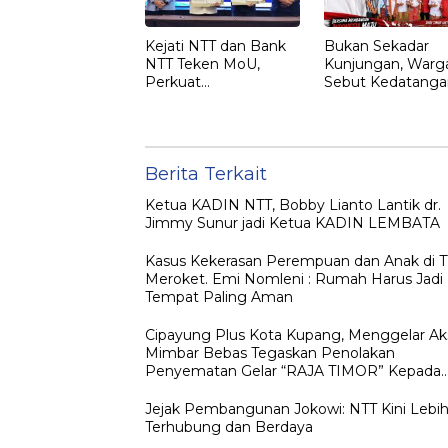
Kejati NTT dan Bank
Bukan Sekadar
NTT Teken MoU,
Kunjungan, Warg
Perkuat
Sebut Kedatanga
Pendampingan
Jokowi ke NTT
Hukum dan
sebagai Kepulan
Optimalisasi
yang Dirindukan
Pemulihan Aset
Perbankan
Berita Terkait
Ketua KADIN NTT, Bobby Lianto Lantik dr.
Jimmy Sunur jadi Ketua KADIN LEMBATA
Kasus Kekerasan Perempuan dan Anak di 
Meroket. Emi Nomleni : Rumah Harus Jadi
Tempat Paling Aman
Cipayung Plus Kota Kupang, Menggelar Ak
Mimbar Bebas Tegaskan Penolakan
Penyematan Gelar “RAJA TIMOR” Kepada
JOKO WIDODO
Jejak Pembangunan Jokowi: NTT Kini Lebi
Terhubung dan Berdaya