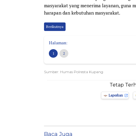
masyarakat yang menerima layanan, guna m
harapan dan kebutuhan masyarakat.
Berikutnya
Halaman:
1
2
Sumber: Humas Polresta Kupang
Tetap Ter
Laporkan
Baca Juga