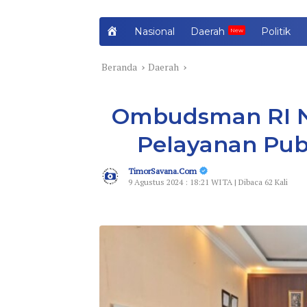
H
Nasional
Daerah
Politik
o
m
Beranda
Daerah
e
Ombudsman RI N
Pelayanan Publ
TimorSavana.Com
9 Agustus 2024 : 18:21 WITA | Dibaca 62 Kali