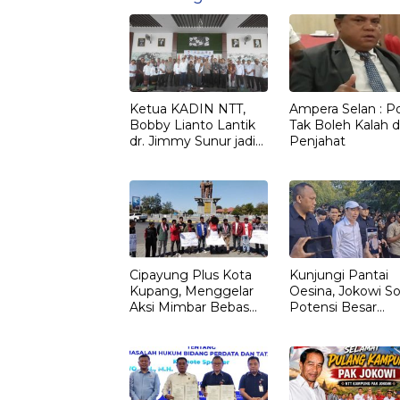
Ketua KADIN NTT,
Ampera Selan : Pol
Bobby Lianto Lantik
Tak Boleh Kalah d
dr. Jimmy Sunur jadi
Penjahat
Ketua KADIN
LEMBATA
Cipayung Plus Kota
Kunjungi Pantai
Kupang, Menggelar
Oesina, Jokowi So
Aksi Mimbar Bebas
Potensi Besar
Tegaskan Penolakan
Rumput Laut NT
Penyematan Gelar
“RAJA TIMOR”
Kepada JOKO
WIDODO