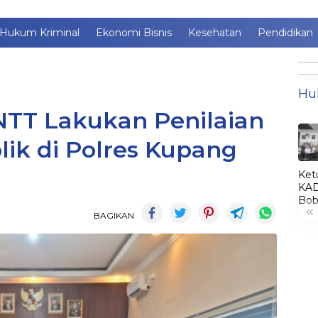
Hukum Kriminal
Ekonomi Bisnis
Kesehatan
Pendidikan
Hu
TT Lakukan Penilaian
ik di Polres Kupang
Ket
KAD
Bob
«
Lant
BAGIKAN
Jim
jadi
KA
LE