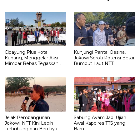
Rumah Harus Jadi Tempat
Petunjuk Penting yang
Paling Aman
Belum Didalami Penyidik
Cipayung Plus Kota
Kunjungi Pantai Oesina,
Kupang, Menggelar Aksi
Jokowi Soroti Potensi Besar
Mimbar Bebas Tegaskan
Rumput Laut NTT
Penolakan Penyematan
Gelar “RAJA TIMOR”
Kepada JOKO WIDODO
Jejak Pembangunan
Sabung Ayam Jadi Ujian
Jokowi: NTT Kini Lebih
Awal Kapolres TTS yang
Terhubung dan Berdaya
Baru