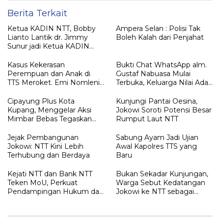
Berita Terkait
Ketua KADIN NTT, Bobby
Ampera Selan : Polisi Tak
Lianto Lantik dr. Jimmy
Boleh Kalah dari Penjahat
Sunur jadi Ketua KADIN
LEMBATA
Kasus Kekerasan
Bukti Chat WhatsApp alm.
Perempuan dan Anak di
Gustaf Nabuasa Mulai
TTS Meroket. Emi Nomleni :
Terbuka, Keluarga Nilai Ada
Rumah Harus Jadi Tempat
Petunjuk Penting yang
Paling Aman
Belum Didalami Penyidik
Cipayung Plus Kota
Kunjungi Pantai Oesina,
Kupang, Menggelar Aksi
Jokowi Soroti Potensi Besar
Mimbar Bebas Tegaskan
Rumput Laut NTT
Penolakan Penyematan
Gelar “RAJA TIMOR”
Jejak Pembangunan
Sabung Ayam Jadi Ujian
Kepada JOKO WIDODO
Jokowi: NTT Kini Lebih
Awal Kapolres TTS yang
Terhubung dan Berdaya
Baru
Kejati NTT dan Bank NTT
Bukan Sekadar Kunjungan,
Teken MoU, Perkuat
Warga Sebut Kedatangan
Pendampingan Hukum dan
Jokowi ke NTT sebagai
Optimalisasi Pemulihan
Kepulangan yang
Aset Perbankan
Dirindukan