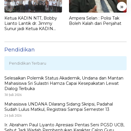
«
»
Ketua KADIN NTT, Bobby
Ampera Selan : Polisi Tak
Lianto Lantik dr. Jimmy
Boleh Kalah dari Penjahat
Sunur jadi Ketua KADIN
LEMBATA
Pendidikan
Pendidikan Terbaru
Selesaikan Polemik Status Akademik, Undana dan Mantan
Mahasiswa Sri Sulastri Hamza Capai Kesepakatan Lewat
Dialog Terbuka
30 Juli 2026
Mahasiswa UNDANA Dilarang Sidang Skripsi, Padahal
Sudah Lulus Matkul, Registrasi Sampai Semester 13
24 Juli 2026
Ir. Abraham Paul Liyanto Apresiasi Pentas Seni PGSD UCB,
Sebut Jadi Wadah Pembentukan Karakter Calon Guru