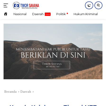
Langsung
ke
konten
Home
Nasional
Daerah
Politik
Hukum Kriminal
E
Beranda
Daerah