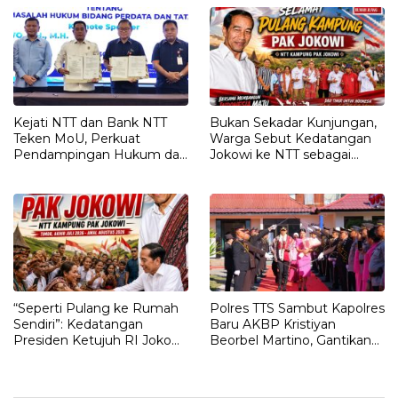
Kejati NTT dan Bank NTT
Bukan Sekadar Kunjungan,
Teken MoU, Perkuat
Warga Sebut Kedatangan
Pendampingan Hukum dan
Jokowi ke NTT sebagai
Optimalisasi Pemulihan
Kepulangan yang
Aset Perbankan
Dirindukan
“Seperti Pulang ke Rumah
Polres TTS Sambut Kapolres
Sendiri”: Kedatangan
Baru AKBP Kristiyan
Presiden Ketujuh RI Joko
Beorbel Martino, Gantikan
Widodo Disambut Hangat
AKBP Hendra Dorizen
Masyarakat NTT