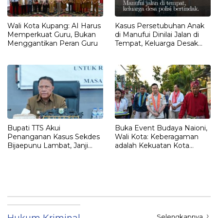
Wali Kota Kupang: AI Harus
Kasus Persetubuhan Anak
Memperkuat Guru, Bukan
di Manufui Dinilai Jalan di
Menggantikan Peran Guru
Tempat, Keluarga Desak
Polisi Bertindak
Bupati TTS Akui
Buka Event Budaya Naioni,
Penanganan Kasus Sekdes
Wali Kota: Keberagaman
Bijaepunu Lambat, Janji
adalah Kekuatan Kota
Turun Langsung
Kupang
Hukum Kriminal
Selengkapnya