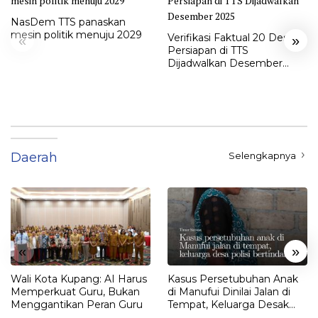
NasDem TTS panaskan
mesin politik menuju 2029
Verifikasi Faktual 20 Desa
«
»
Persiapan di TTS
Dijadwalkan Desember
2025
Daerah
Selengkapnya
«
»
Wali Kota Kupang: AI Harus
Kasus Persetubuhan Anak
Memperkuat Guru, Bukan
di Manufui Dinilai Jalan di
Menggantikan Peran Guru
Tempat, Keluarga Desak
Polisi Bertindak