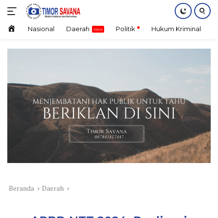
Langsung
ke
konten
Home
Nasional
Daerah
Politik
Hukum Kriminal
E
Beranda
Daerah