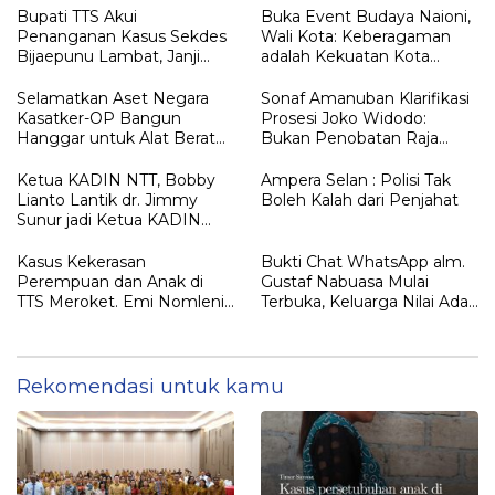
Bupati TTS Akui
Buka Event Budaya Naioni,
Penanganan Kasus Sekdes
Wali Kota: Keberagaman
Bijaepunu Lambat, Janji
adalah Kekuatan Kota
Turun Langsung
Kupang
Selamatkan Aset Negara
Sonaf Amanuban Klarifikasi
Kasatker-OP Bangun
Prosesi Joko Widodo:
Hanggar untuk Alat Berat
Bukan Penobatan Raja
dan Dump Truck
Timur, Melainkan
Penghormatan Adat
Ketua KADIN NTT, Bobby
Ampera Selan : Polisi Tak
Lianto Lantik dr. Jimmy
Boleh Kalah dari Penjahat
Sunur jadi Ketua KADIN
LEMBATA
Kasus Kekerasan
Bukti Chat WhatsApp alm.
Perempuan dan Anak di
Gustaf Nabuasa Mulai
TTS Meroket. Emi Nomleni :
Terbuka, Keluarga Nilai Ada
Rumah Harus Jadi Tempat
Petunjuk Penting yang
Paling Aman
Belum Didalami Penyidik
Rekomendasi untuk kamu