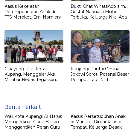
Kasus Kekerasan
Bukti Chat WhatsApp alm.
Perempuan dan Anak di
Gustaf Nabuasa Mulai
TTS Meroket. Emi Nomleni :
Terbuka, Keluarga Nilai Ada
Rumah Harus Jadi Tempat
Petunjuk Penting yang
Paling Aman
Belum Didalami Penyidik
Cipayung Plus Kota
Kunjungi Pantai Oesina,
Kupang, Menggelar Aksi
Jokowi Soroti Potensi Besar
Mimbar Bebas Tegaskan
Rumput Laut NTT
Penolakan Penyematan
Gelar “RAJA TIMOR”
Kepada JOKO WIDODO
Berita Terkait
Wali Kota Kupang: AI Harus
Kasus Persetubuhan Anak
Memperkuat Guru, Bukan
di Manufui Dinilai Jalan di
Menggantikan Peran Guru
Tempat, Keluarga Desak
Polisi Bertindak