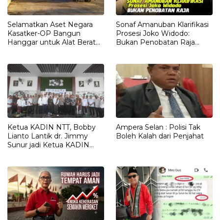
Selamatkan Aset Negara
Sonaf Amanuban Klarifikasi
Kasatker-OP Bangun
Prosesi Joko Widodo:
Hanggar untuk Alat Berat
Bukan Penobatan Raja
dan Dump Truck
Timur, Melainkan
Penghormatan Adat
Ketua KADIN NTT, Bobby
Ampera Selan : Polisi Tak
Lianto Lantik dr. Jimmy
Boleh Kalah dari Penjahat
Sunur jadi Ketua KADIN
LEMBATA