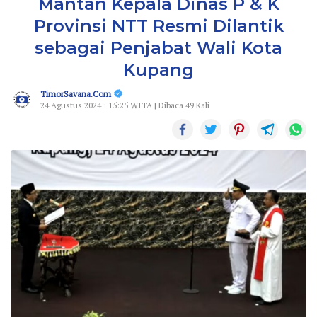
Mantan Kepala Dinas P & K
Provinsi NTT Resmi Dilantik
sebagai Penjabat Wali Kota
Kupang
TimorSavana.Com
24 Agustus 2024 : 15:25 WITA | Dibaca 49 Kali