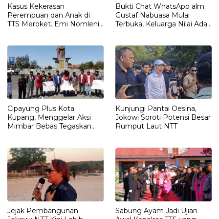
Kasus Kekerasan
Bukti Chat WhatsApp alm.
Perempuan dan Anak di
Gustaf Nabuasa Mulai
TTS Meroket. Emi Nomleni :
Terbuka, Keluarga Nilai Ada
Rumah Harus Jadi Tempat
Petunjuk Penting yang
Paling Aman
Belum Didalami Penyidik
Cipayung Plus Kota
Kunjungi Pantai Oesina,
Kupang, Menggelar Aksi
Jokowi Soroti Potensi Besar
Mimbar Bebas Tegaskan
Rumput Laut NTT
Penolakan Penyematan
Gelar “RAJA TIMOR”
Kepada JOKO WIDODO
Jejak Pembangunan
Sabung Ayam Jadi Ujian