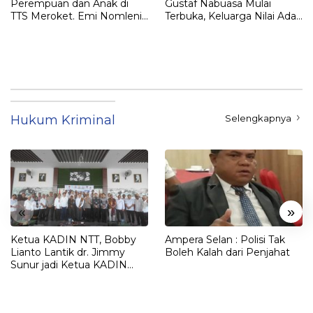
Perempuan dan Anak di
Gustaf Nabuasa Mulai
TTS Meroket. Emi Nomleni :
Terbuka, Keluarga Nilai Ada
Rumah Harus Jadi Tempat
Petunjuk Penting yang
Paling Aman
Belum Didalami Penyidik
Hukum Kriminal
Selengkapnya
«
»
Ketua KADIN NTT, Bobby
Ampera Selan : Polisi Tak
Lianto Lantik dr. Jimmy
Boleh Kalah dari Penjahat
Sunur jadi Ketua KADIN
LEMBATA