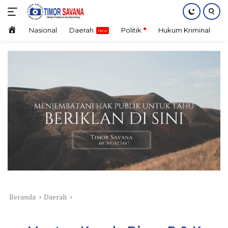
Langsung
ke
konten
Home
Nasional
Daerah
Politik
Hukum Kriminal
E
Beranda
Daerah