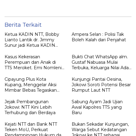
Widodo Disambut Hangat
AKBP Hendra Dorizen
Masyarakat NTT
Berita Terkait
Ketua KADIN NTT, Bobby
Ampera Selan : Polisi Tak
Lianto Lantik dr. Jimmy
Boleh Kalah dari Penjahat
Sunur jadi Ketua KADIN
LEMBATA
Kasus Kekerasan
Bukti Chat WhatsApp alm.
Perempuan dan Anak di
Gustaf Nabuasa Mulai
TTS Meroket. Emi Nomleni :
Terbuka, Keluarga Nilai Ada
Rumah Harus Jadi Tempat
Petunjuk Penting yang
Paling Aman
Belum Didalami Penyidik
Cipayung Plus Kota
Kunjungi Pantai Oesina,
Kupang, Menggelar Aksi
Jokowi Soroti Potensi Besar
Mimbar Bebas Tegaskan
Rumput Laut NTT
Penolakan Penyematan
Gelar “RAJA TIMOR”
Jejak Pembangunan
Sabung Ayam Jadi Ujian
Kepada JOKO WIDODO
Jokowi: NTT Kini Lebih
Awal Kapolres TTS yang
Terhubung dan Berdaya
Baru
Kejati NTT dan Bank NTT
Bukan Sekadar Kunjungan,
Teken MoU, Perkuat
Warga Sebut Kedatangan
Pendampingan Hukum dan
Jokowi ke NTT sebagai