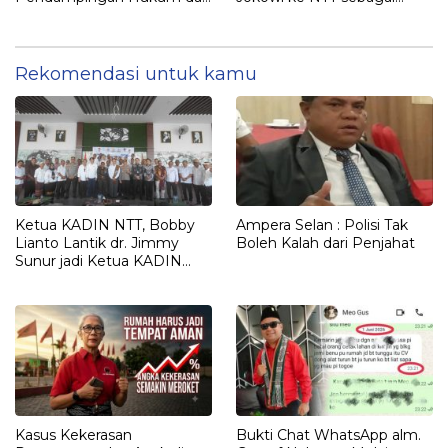
Optimalisasi Pemulihan
Kepulangan yang
Aset Perbankan
Dirindukan
Rekomendasi untuk kamu
Ketua KADIN NTT, Bobby
Ampera Selan : Polisi Tak
Lianto Lantik dr. Jimmy
Boleh Kalah dari Penjahat
Sunur jadi Ketua KADIN
LEMBATA
Kasus Kekerasan
Bukti Chat WhatsApp alm.