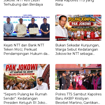
Jokowi: NTT Kini Lebih
Awal Kapolres TTS yang
Terhubung dan Berdaya
Baru
Kejati NTT dan Bank NTT
Bukan Sekadar Kunjungan,
Teken MoU, Perkuat
Warga Sebut Kedatangan
Pendampingan Hukum dan
Jokowi ke NTT sebagai
Optimalisasi Pemulihan
Kepulangan yang
Aset Perbankan
Dirindukan
“Seperti Pulang ke Rumah
Polres TTS Sambut Kapolres
Sendiri”: Kedatangan
Baru AKBP Kristiyan
Presiden Ketujuh RI Joko
Beorbel Martino, Gantikan