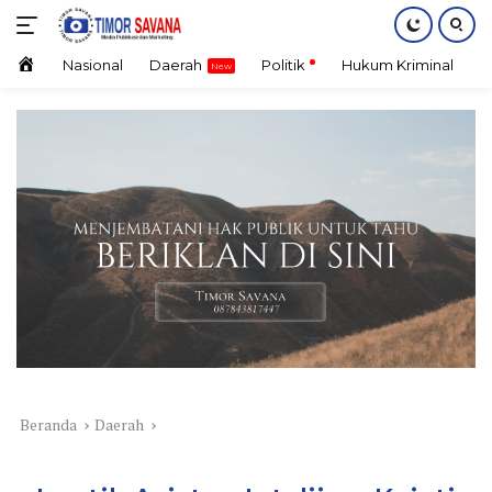
Langsung
ke
konten
Home
Nasional
Daerah
Politik
Hukum Kriminal
E
Beranda
Daerah