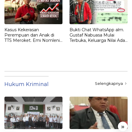
Kasus Kekerasan
Bukti Chat WhatsApp alm.
Perempuan dan Anak di
Gustaf Nabuasa Mulai
TTS Meroket. Emi Nomleni :
Terbuka, Keluarga Nilai Ada
Rumah Harus Jadi Tempat
Petunjuk Penting yang
Paling Aman
Belum Didalami Penyidik
Hukum Kriminal
Selengkapnya
«
»