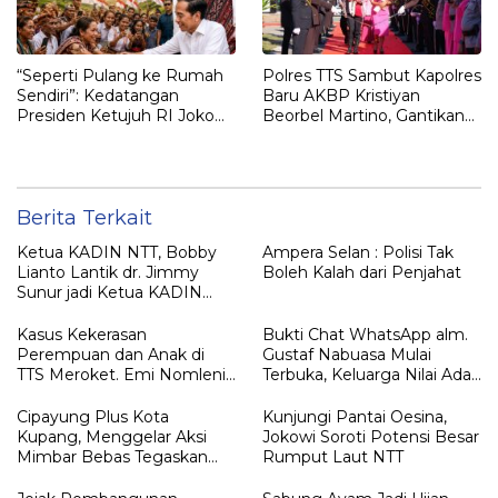
“Seperti Pulang ke Rumah
Polres TTS Sambut Kapolres
Sendiri”: Kedatangan
Baru AKBP Kristiyan
Presiden Ketujuh RI Joko
Beorbel Martino, Gantikan
Widodo Disambut Hangat
AKBP Hendra Dorizen
Masyarakat NTT
Berita Terkait
Ketua KADIN NTT, Bobby
Ampera Selan : Polisi Tak
Lianto Lantik dr. Jimmy
Boleh Kalah dari Penjahat
Sunur jadi Ketua KADIN
LEMBATA
Kasus Kekerasan
Bukti Chat WhatsApp alm.
Perempuan dan Anak di
Gustaf Nabuasa Mulai
TTS Meroket. Emi Nomleni :
Terbuka, Keluarga Nilai Ada
Rumah Harus Jadi Tempat
Petunjuk Penting yang
Paling Aman
Belum Didalami Penyidik
Cipayung Plus Kota
Kunjungi Pantai Oesina,
Kupang, Menggelar Aksi
Jokowi Soroti Potensi Besar
Mimbar Bebas Tegaskan
Rumput Laut NTT
Penolakan Penyematan
Gelar “RAJA TIMOR”