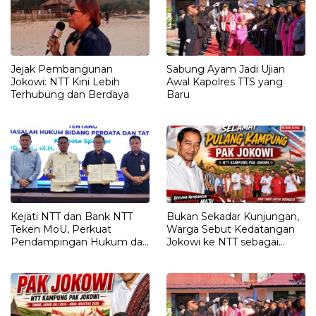
Jejak Pembangunan
Sabung Ayam Jadi Ujian
Jokowi: NTT Kini Lebih
Awal Kapolres TTS yang
Terhubung dan Berdaya
Baru
Kejati NTT dan Bank NTT
Bukan Sekadar Kunjungan,
Teken MoU, Perkuat
Warga Sebut Kedatangan
Pendampingan Hukum dan
Jokowi ke NTT sebagai
Optimalisasi Pemulihan
Kepulangan yang
Aset Perbankan
Dirindukan