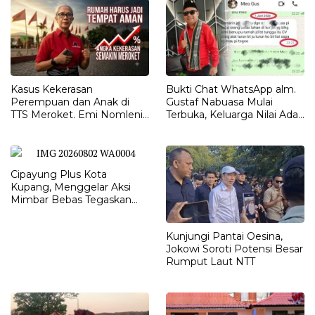
Kasus Kekerasan
Bukti Chat WhatsApp alm.
Perempuan dan Anak di
Gustaf Nabuasa Mulai
TTS Meroket. Emi Nomleni :
Terbuka, Keluarga Nilai Ada
Rumah Harus Jadi Tempat
Petunjuk Penting yang
Paling Aman
Belum Didalami Penyidik
Cipayung Plus Kota
Kupang, Menggelar Aksi
Mimbar Bebas Tegaskan
Penolakan Penyematan
Gelar “RAJA TIMOR”
Kunjungi Pantai Oesina,
Kepada JOKO WIDODO
Jokowi Soroti Potensi Besar
Rumput Laut NTT