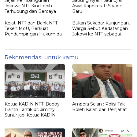
Jejak Pembangunan
Sabung Ayam Jadi Ujian
Kepada JOKO WIDODO
Jokowi: NTT Kini Lebih
Awal Kapolres TTS yang
Terhubung dan Berdaya
Baru
Kejati NTT dan Bank NTT
Bukan Sekadar Kunjungan,
Teken MoU, Perkuat
Warga Sebut Kedatangan
Pendampingan Hukum dan
Jokowi ke NTT sebagai
Optimalisasi Pemulihan
Kepulangan yang
Aset Perbankan
Dirindukan
Rekomendasi untuk kamu
Ketua KADIN NTT, Bobby
Ampera Selan : Polisi Tak
Lianto Lantik dr. Jimmy
Boleh Kalah dari Penjahat
Sunur jadi Ketua KADIN
LEMBATA