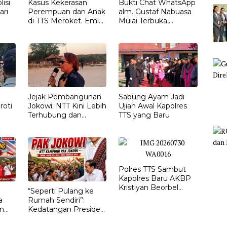
isi
Kasus Kekerasan
Bukti Chat WhatsApp
ari
Perempuan dan Anak
alm. Gustaf Nabuasa
di TTS Meroket. Emi
Mulai Terbuka,
Nomleni : Rumah
Keluarga Nilai Ada
Harus Jadi Tempat
Petunjuk Penting
Paling Aman
yang Belum Didalami
Penyidik
Jejak Pembangunan
Sabung Ayam Jadi
roti
Jokowi: NTT Kini Lebih
Ujian Awal Kapolres
Terhubung dan
TTS yang Baru
T
Berdaya
Polres TTS Sambut
Kapolres Baru AKBP
Kristiyan Beorbel
“Seperti Pulang ke
Martino, Gantikan
a
Rumah Sendiri”:
AKBP Hendra
n
Kedatangan Presiden
Dorizen
Ketujuh RI Joko