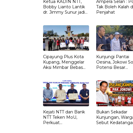
Ketua KADIN NTT,
Ampera Selan : Pol
Bobby Lianto Lantik
Tak Boleh Kalah d
dr. Jimmy Sunur jadi
Penjahat
Ketua KADIN
LEMBATA
Cipayung Plus Kota
Kunjungi Pantai
Kupang, Menggelar
Oesina, Jokowi So
Aksi Mimbar Bebas
Potensi Besar
Tegaskan Penolakan
Rumput Laut NT
Penyematan Gelar
“RAJA TIMOR”
Kepada JOKO
WIDODO
Kejati NTT dan Bank
Bukan Sekadar
NTT Teken MoU,
Kunjungan, Warg
Perkuat
Sebut Kedatanga
Pendampingan
Jokowi ke NTT