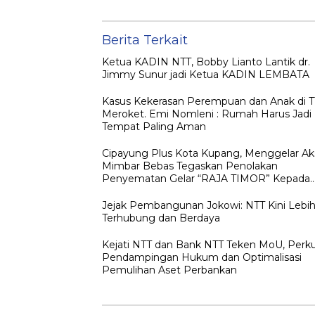
Hukum dan
sebagai Kepulan
Optimalisasi
yang Dirindukan
Pemulihan Aset
Perbankan
Berita Terkait
Ketua KADIN NTT, Bobby Lianto Lantik dr.
Jimmy Sunur jadi Ketua KADIN LEMBATA
Kasus Kekerasan Perempuan dan Anak di 
Meroket. Emi Nomleni : Rumah Harus Jadi
Tempat Paling Aman
Cipayung Plus Kota Kupang, Menggelar Ak
Mimbar Bebas Tegaskan Penolakan
Penyematan Gelar “RAJA TIMOR” Kepada
JOKO WIDODO
Jejak Pembangunan Jokowi: NTT Kini Lebi
Terhubung dan Berdaya
Kejati NTT dan Bank NTT Teken MoU, Perk
Pendampingan Hukum dan Optimalisasi
Pemulihan Aset Perbankan