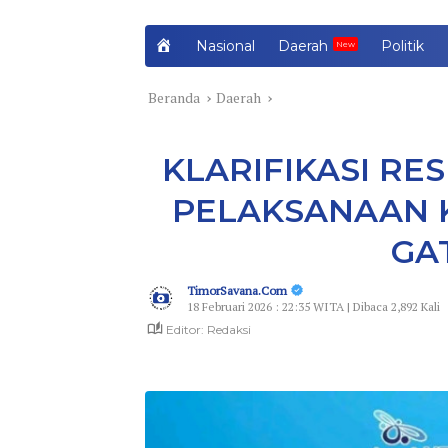
H
Nasional
Daerah
Politik
o
m
Beranda
Daerah
e
KLARIFIKASI RE
PELAKSANAAN 
GA
TimorSavana.Com
18 Februari 2026 : 22:35 WITA | Dibaca 2,892 Kali
Editor: Redaksi