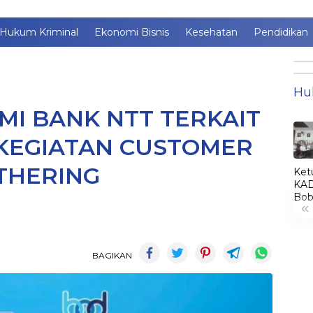
Hukum Kriminal
Ekonomi Bisnis
Kesehatan
Pendidikan
Hu
SMI BANK NTT TERKAIT
KEGIATAN CUSTOMER
THERING
Ket
KAD
Bob
«
Lant
Jim
jadi
KA
BAGIKAN
LE