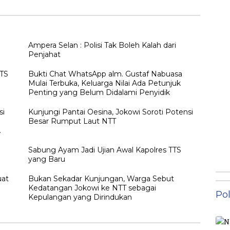
gan
Widodo Disambut
Hangat Masyarakat
NTT
Ampera Selan : Polisi Tak Boleh Kalah dari
Penjahat
TTS
Bukti Chat WhatsApp alm. Gustaf Nabuasa
Mulai Terbuka, Keluarga Nilai Ada Petunjuk
Penting yang Belum Didalami Penyidik
si
Kunjungi Pantai Oesina, Jokowi Soroti Potensi
Besar Rumput Laut NTT
h
Sabung Ayam Jadi Ujian Awal Kapolres TTS
yang Baru
uat
Bukan Sekadar Kunjungan, Warga Sebut
Kedatangan Jokowi ke NTT sebagai
Pol
Kepulangan yang Dirindukan