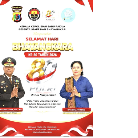
BT ke Polda
NTT atas
Dugaan
tindak pidana
Penipuan