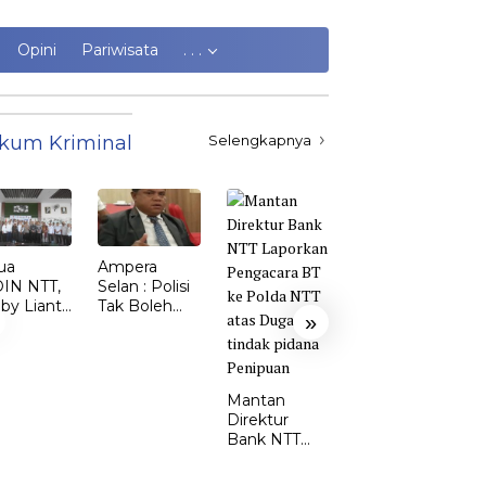
Opini
Pariwisata
. . .
kum Kriminal
Selengkapnya
ua
Ampera
Kasus
IN NTT,
Selan : Polisi
Kekerasan
by Lianto
Tak Boleh
Perempuan
»
ik dr.
Kalah dari
dan Anak di
my Sunur
Penjahat
TTS Meroket.
 Ketua
Emi Nomleni
DIN
: Rumah
Mantan
MBATA
Harus Jadi
Direktur
Tempat
Bank NTT
Paling Aman
Laporkan
Pengacara