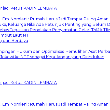
ur jadi Ketua KADIN LEMBATA
. Emi Nomleni : Rumah Harus Jadi Tempat Paling Aman
ka, Keluarga Nilai Ada Petunjuk Penting yang Belum D
r Bebas Tegaskan Penolakan Penyematan Gelar “RAJA
 Rumput Laut NTT
g dan Berdaya
mpingan Hukum dan Optimalisasi Pemulihan Aset Perb
Jokowi ke NTT sebagai Kepulangan yang Dirindukan
ur jadi Ketua KADIN LEMBATA
. Emi Nomleni : Rumah Harus Jadi Tempat Paling Aman