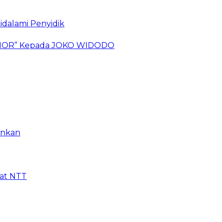
idalami Penyidik
 TIMOR” Kepada JOKO WIDODO
ankan
kat NTT