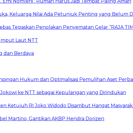
. Emi Nomleni : Rumah Harus Jadi Tempat Paling Aman
ka, Keluarga Nilai Ada Petunjuk Penting yang Belum D
r Bebas Tegaskan Penolakan Penyematan Gelar “RAJA
 Rumput Laut NTT
g dan Berdaya
mpingan Hukum dan Optimalisasi Pemulihan Aset Perb
Jokowi ke NTT sebagai Kepulangan yang Dirindukan
iden Ketujuh RI Joko Widodo Disambut Hangat Masyara
bel Martino, Gantikan AKBP Hendra Dorizen