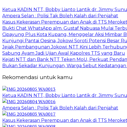
Ketua KADIN NTT, Bobby Lianto Lantik dr. Jimmy Sun
Ampera Selan : Polisi Tak Boleh Kalah dari Penjahat
Kasus Kekerasan Perempuan dan Anak di TTS Meroket
Bukti Chat WhatsApp alm. Gustaf Nabuasa Mulai Terbu
Cipayung Plus Kota Kupang, Menggelar Aksi Mimba
Kunjungi Pantai Oesina, Jokowi Soroti Potensi Besar
Jejak Pembangunan Jokowi: NTT Kini Lebih Terhubun
Sabung Ayam Jadi Ujian Awal Kapolres TTS yang Baru
Kejati NTT dan Bank NTT Teken MoU, Perkuat Penda
Bukan Sekadar Kunjungan, Warga Sebut Kedatangan 
Rekomendasi untuk kamu
Ketua KADIN NTT, Bobby Lianto Lantik dr. Jimmy Sun
Ampera Selan : Polisi Tak Boleh Kalah dari Penjahat
Kasus Kekerasan Perempuan dan Anak di TTS Meroket