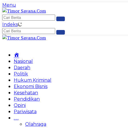
Langsung
Menu
ke
konten
Indeks
Home
Nasional
Daerah
Politik
Hukum Kriminal
Ekonomi Bisnis
Kesehatan
Pendidikan
Opini
Pariwisata
. . .
Olahraga