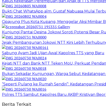
Kasus Kekerasan Perempuan dan Anak di TTS Meroket
Bukti Chat WhatsApp alm. Gustaf Nabuasa Mulai Terbu
Cipayung Plus Kota Kupang, Menggelar Aksi Mimba
Kunjungi Pantai Oesina, Jokowi Soroti Potensi Besar
Jejak Pembangunan Jokowi: NTT Kini Lebih Terhubun
Sabung Ayam Jadi Ujian Awal Kapolres TTS yang Baru
Kejati NTT dan Bank NTT Teken MoU, Perkuat Penda
Bukan Sekadar Kunjungan, Warga Sebut Kedatangan 
“Seperti Pulang ke Rumah Sendiri”: Kedatangan Pres
Polres TTS Sambut Kapolres Baru AKBP Kristiyan Beor
Berita Terkait