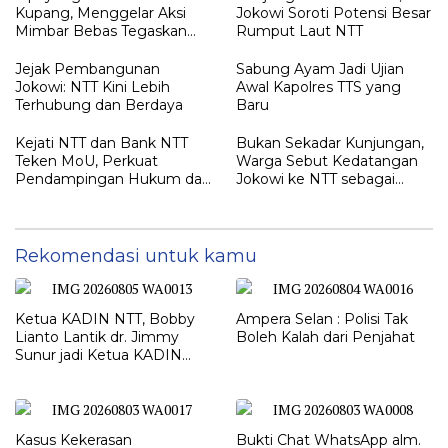
Kupang, Menggelar Aksi
Jokowi Soroti Potensi Besar
Mimbar Bebas Tegaskan
Rumput Laut NTT
Penolakan Penyematan
Gelar “RAJA TIMOR”
Jejak Pembangunan
Sabung Ayam Jadi Ujian
Kepada JOKO WIDODO
Jokowi: NTT Kini Lebih
Awal Kapolres TTS yang
Terhubung dan Berdaya
Baru
Kejati NTT dan Bank NTT
Bukan Sekadar Kunjungan,
Teken MoU, Perkuat
Warga Sebut Kedatangan
Pendampingan Hukum dan
Jokowi ke NTT sebagai
Optimalisasi Pemulihan
Kepulangan yang
Aset Perbankan
Dirindukan
Rekomendasi untuk kamu
Ketua KADIN NTT, Bobby
Ampera Selan : Polisi Tak
Lianto Lantik dr. Jimmy
Boleh Kalah dari Penjahat
Sunur jadi Ketua KADIN
LEMBATA
Kasus Kekerasan
Bukti Chat WhatsApp alm.