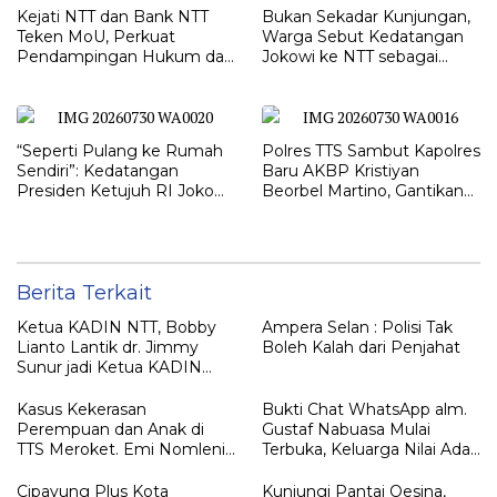
Kejati NTT dan Bank NTT
Bukan Sekadar Kunjungan,
Teken MoU, Perkuat
Warga Sebut Kedatangan
Pendampingan Hukum dan
Jokowi ke NTT sebagai
Optimalisasi Pemulihan
Kepulangan yang
Aset Perbankan
Dirindukan
“Seperti Pulang ke Rumah
Polres TTS Sambut Kapolres
Sendiri”: Kedatangan
Baru AKBP Kristiyan
Presiden Ketujuh RI Joko
Beorbel Martino, Gantikan
Widodo Disambut Hangat
AKBP Hendra Dorizen
Masyarakat NTT
Berita Terkait
Ketua KADIN NTT, Bobby
Ampera Selan : Polisi Tak
Lianto Lantik dr. Jimmy
Boleh Kalah dari Penjahat
Sunur jadi Ketua KADIN
LEMBATA
Kasus Kekerasan
Bukti Chat WhatsApp alm.
Perempuan dan Anak di
Gustaf Nabuasa Mulai
TTS Meroket. Emi Nomleni :
Terbuka, Keluarga Nilai Ada
Rumah Harus Jadi Tempat
Petunjuk Penting yang
Paling Aman
Belum Didalami Penyidik
Cipayung Plus Kota
Kunjungi Pantai Oesina,