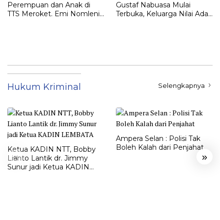
Perempuan dan Anak di
Gustaf Nabuasa Mulai
TTS Meroket. Emi Nomleni :
Terbuka, Keluarga Nilai Ada
Rumah Harus Jadi Tempat
Petunjuk Penting yang
Paling Aman
Belum Didalami Penyidik
Hukum Kriminal
Selengkapnya
Ampera Selan : Polisi Tak
Boleh Kalah dari Penjahat
Ketua KADIN NTT, Bobby
«
»
Lianto Lantik dr. Jimmy
Sunur jadi Ketua KADIN
LEMBATA