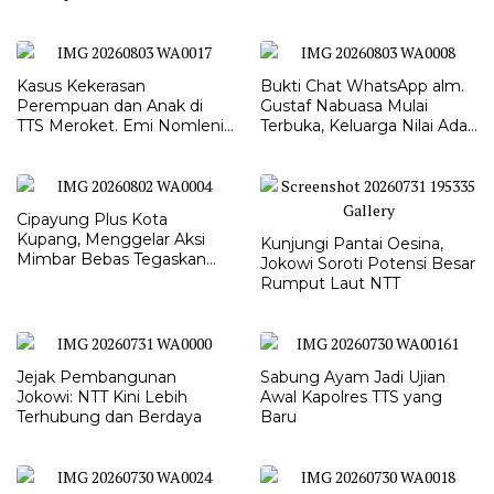
LEMBATA
Kasus Kekerasan
Bukti Chat WhatsApp alm.
Perempuan dan Anak di
Gustaf Nabuasa Mulai
TTS Meroket. Emi Nomleni :
Terbuka, Keluarga Nilai Ada
Rumah Harus Jadi Tempat
Petunjuk Penting yang
Paling Aman
Belum Didalami Penyidik
Cipayung Plus Kota
Kupang, Menggelar Aksi
Kunjungi Pantai Oesina,
Mimbar Bebas Tegaskan
Jokowi Soroti Potensi Besar
Penolakan Penyematan
Rumput Laut NTT
Gelar “RAJA TIMOR”
Kepada JOKO WIDODO
Jejak Pembangunan
Sabung Ayam Jadi Ujian
Jokowi: NTT Kini Lebih
Awal Kapolres TTS yang
Terhubung dan Berdaya
Baru