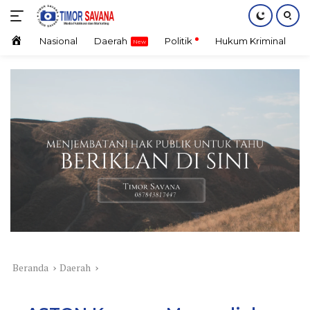
Langsung
ke
konten
Home
Nasional
Daerah
Politik
Hukum Kriminal
E
Beranda
Daerah