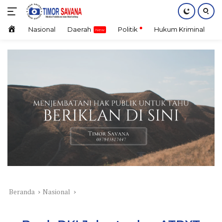
Langsung
ke
konten
Home
Nasional
Daerah
Politik
Hukum Kriminal
E
Beranda
Nasional