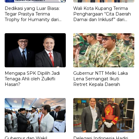
Dedikasi yang Luar Biasa:
Wali Kota Kupang Terima
Tegar Prastya Terima
Penghargaan “Cita Daerah
Trophy for Humanity dari
Damai dan Inklusif” dari
Jaksa Agung RI
Kompas TV
Mengapa SPK Dipilih Jadi
Gubernur NTT Melki Laka
Tenaga Ahli oleh Zulkifli
Lena Semangat Ikuti
Hasan?
Retret Kepala Daerah
Gubernur dan Wakil
Delegasi Indonesia Hadiri