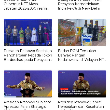
Gubernur NTT Masa
Perayaan Kemerdekaan
Jabatan 2025-2030 resmi
India ke-76 di New Delhi
dilantik Oleh Presiden
Prabowo
Presiden Prabowo Serahkan
Badan POM Temukan
Penghargaan kepada Tokoh
Banyak Pangan
Berdedikasi pada Perayaan
Kedaluwarsa di Wilayah NTT
Natal Nasional 2024
Jelang Nataru
Presiden Prabowo Subianto
Presiden Prabowo Sebut
Apresiasi Peran Strategis
Pendidikan dan Kesehatan