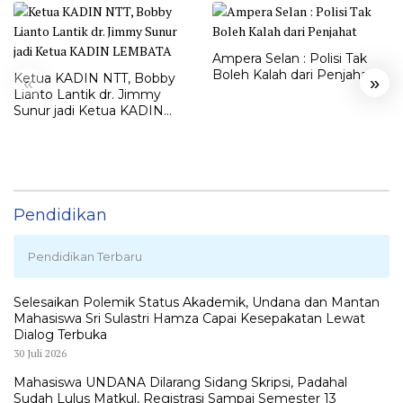
Ampera Selan : Polisi Tak
Boleh Kalah dari Penjahat
Ketua KADIN NTT, Bobby
«
»
Lianto Lantik dr. Jimmy
Sunur jadi Ketua KADIN
LEMBATA
Pendidikan
Pendidikan Terbaru
Selesaikan Polemik Status Akademik, Undana dan Mantan
Mahasiswa Sri Sulastri Hamza Capai Kesepakatan Lewat
Dialog Terbuka
30 Juli 2026
Mahasiswa UNDANA Dilarang Sidang Skripsi, Padahal
Sudah Lulus Matkul, Registrasi Sampai Semester 13