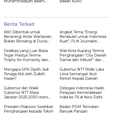
Muhammadiyah dalam
adalah Kunci
Pendidikan dan Kesehatan
Bangsa
Berita Terkait
KWI Dibentuk untuk
Angkat Tema “Energi
Bersinergi Antar Wartawan,
Berdaulat untuk Indonesia
Bukan Bersaing di Dunia
Kuat”, PLN Journalist
Pers Indonesia
Awards 2025 Apresiasi 18
Karya Terbaik
Dedikasi yang Luar Biasa:
Wali Kota Kupang Terima
Tegar Prastya Terima
Penghargaan “Cita Daerah
Trophy for Humanity dari
Damai dan Inklusif” dari
Jaksa Agung RI
Kompas TV
Mengapa SPK Dipilih Jadi
Gubernur NTT Melki Laka
Tenaga Ahli oleh Zulkifli
Lena Semangat Ikuti
Hasan?
Retret Kepala Daerah
Gubernur dan Wakil
Delegasi Indonesia Hadiri
Gubernur NTT Masa
Perayaan Kemerdekaan
Jabatan 2025-2030 resmi
India ke-76 di New Delhi
dilantik Oleh Presiden
Prabowo
Presiden Prabowo Serahkan
Badan POM Temukan
Penghargaan kepada Tokoh
Banyak Pangan