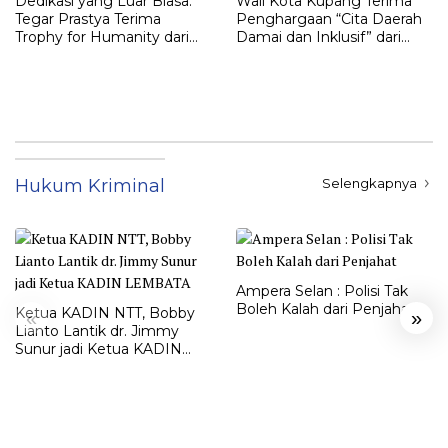
Dedikasi yang Luar Biasa:
Wali Kota Kupang Terima
Tegar Prastya Terima
Penghargaan “Cita Daerah
Trophy for Humanity dari
Damai dan Inklusif” dari
Jaksa Agung RI
Kompas TV
Hukum Kriminal
Selengkapnya
Ampera Selan : Polisi Tak
Boleh Kalah dari Penjahat
Ketua KADIN NTT, Bobby
«
»
Lianto Lantik dr. Jimmy
Sunur jadi Ketua KADIN
LEMBATA