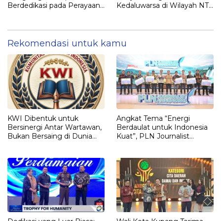
Berdedikasi pada Perayaan
Kedaluwarsa di Wilayah NTT
Natal Nasional 2024
Jelang Nataru
Rekomendasi untuk kamu
KWI Dibentuk untuk
Angkat Tema “Energi
Bersinergi Antar Wartawan,
Berdaulat untuk Indonesia
Bukan Bersaing di Dunia
Kuat”, PLN Journalist
Pers Indonesia
Awards 2025 Apresiasi 18
Karya Terbaik