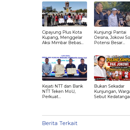
Cipayung Plus Kota
Kunjungi Pantai
Kupang, Menggelar
Oesina, Jokowi So
Aksi Mimbar Bebas
Potensi Besar
Tegaskan Penolakan
Rumput Laut NT
Penyematan Gelar
“RAJA TIMOR”
Kepada JOKO
WIDODO
Kejati NTT dan Bank
Bukan Sekadar
NTT Teken MoU,
Kunjungan, Warg
Perkuat
Sebut Kedatanga
Pendampingan
Jokowi ke NTT
Hukum dan
sebagai Kepulan
Optimalisasi
yang Dirindukan
Pemulihan Aset
Perbankan
Berita Terkait