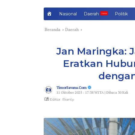
H
Nasional
Daerah
Politik
o
m
Beranda
Daerah
e
Jan Maringka: J
Eratkan Hubu
dengan
TimorSavana.Com
11 Oktober 2025 : 17:38 WITA | Dibaca 30 Kali
Editor: Rianty