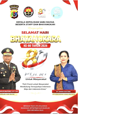
BT ke Polda
NTT atas
Dugaan
tindak pidana
Penipuan