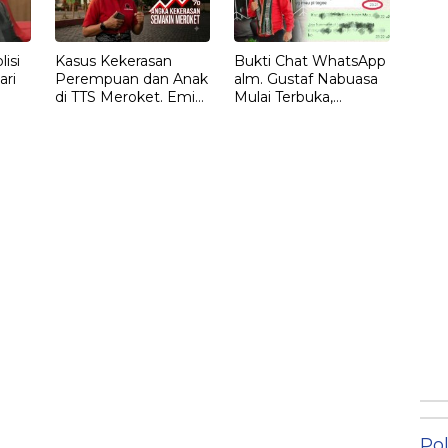
isi
Kasus Kekerasan
Bukti Chat WhatsApp
ari
Perempuan dan Anak
alm. Gustaf Nabuasa
di TTS Meroket. Emi
Mulai Terbuka,
Nomleni : Rumah
Keluarga Nilai Ada
Harus Jadi Tempat
Petunjuk Penting
Paling Aman
yang Belum Didalami
Penyidik
Pol