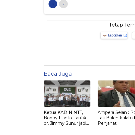
1
2
Tetap Ter
Laporkan
Baca Juga
Ketua KADIN NTT,
Ampera Selan : Pol
Bobby Lianto Lantik
Tak Boleh Kalah d
dr. Jimmy Sunur jadi
Penjahat
Ketua KADIN
LEMBATA