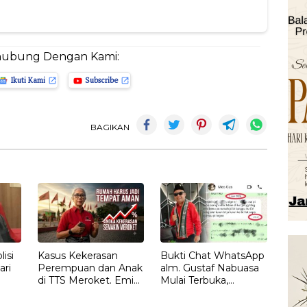
hubung Dengan Kami:
Ikuti Kami
Subscribe
BAGIKAN
isi
Kasus Kekerasan
Bukti Chat WhatsApp
ari
Perempuan dan Anak
alm. Gustaf Nabuasa
di TTS Meroket. Emi
Mulai Terbuka,
Nomleni : Rumah
Keluarga Nilai Ada
Harus Jadi Tempat
Petunjuk Penting