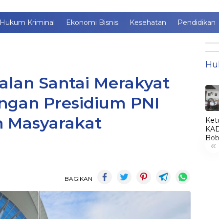
Hukum Kriminal
Ekonomi Bisnis
Kesehatan
Pendidikan
Hu
alan Santai Merakyat
ngan Presidium PNI
 Masyarakat
Ket
KAD
Bob
«
Lant
Jim
jadi
KA
BAGIKAN
LE