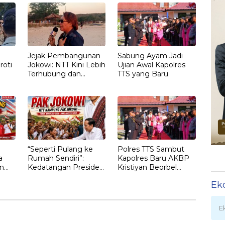
Paling Aman
yang Belum Didalami
Penyidik
Jejak Pembangunan
Sabung Ayam Jadi
roti
Jokowi: NTT Kini Lebih
Ujian Awal Kapolres
Terhubung dan
TTS yang Baru
T
Berdaya
“Seperti Pulang ke
Polres TTS Sambut
a
Rumah Sendiri”:
Kapolres Baru AKBP
n
Kedatangan Presiden
Kristiyan Beorbel
Ketujuh RI Joko
Martino, Gantikan
Ek
gan
Widodo Disambut
AKBP Hendra
Hangat Masyarakat
Dorizen
NTT
E