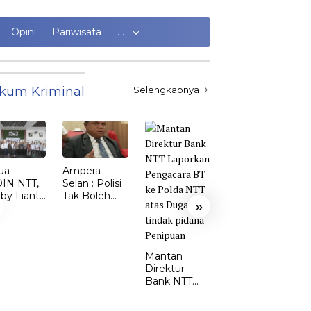
Opini
Pariwisata
. . .
kum Kriminal
Selengkapnya
ua
Ampera
Kasus
IN NTT,
Selan : Polisi
Kekerasan
by Lianto
Tak Boleh
Perempuan
»
ik dr.
Kalah dari
dan Anak di
my Sunur
Penjahat
TTS Meroket.
 Ketua
Emi Nomleni
DIN
: Rumah
Mantan
MBATA
Harus Jadi
Direktur
Tempat
Bank NTT
Paling Aman
Laporkan
Pengacara