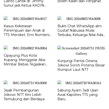
Lianto Lantik dr. Jimmy
Boleh Kalah dari Penjahat
Sunur jadi Ketua KADIN
LEMBATA
Kasus Kekerasan
Bukti Chat WhatsApp alm.
Perempuan dan Anak di
Gustaf Nabuasa Mulai
TTS Meroket. Emi Nomleni :
Terbuka, Keluarga Nilai Ada
Rumah Harus Jadi Tempat
Petunjuk Penting yang
Paling Aman
Belum Didalami Penyidik
Cipayung Plus Kota
Kupang, Menggelar Aksi
Kunjungi Pantai Oesina,
Mimbar Bebas Tegaskan
Jokowi Soroti Potensi Besar
Penolakan Penyematan
Rumput Laut NTT
Gelar “RAJA TIMOR”
Kepada JOKO WIDODO
Jejak Pembangunan
Sabung Ayam Jadi Ujian
Jokowi: NTT Kini Lebih
Awal Kapolres TTS yang
Terhubung dan Berdaya
Baru