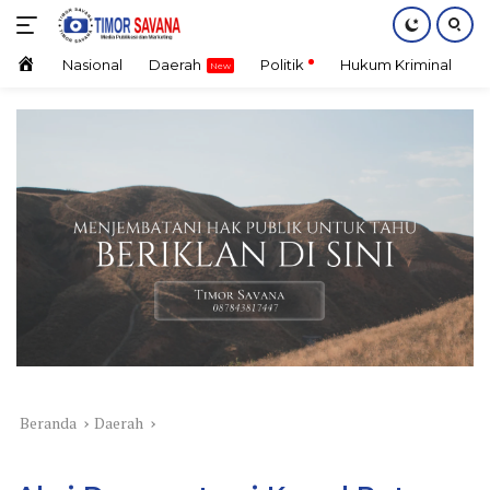
Langsung
ke
konten
Home
Nasional
Daerah
Politik
Hukum Kriminal
E
Beranda
Daerah