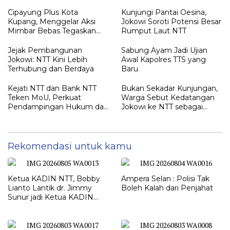
Rumah Harus Jadi Tempat
Petunjuk Penting yang
Paling Aman
Belum Didalami Penyidik
Cipayung Plus Kota
Kunjungi Pantai Oesina,
Kupang, Menggelar Aksi
Jokowi Soroti Potensi Besar
Mimbar Bebas Tegaskan
Rumput Laut NTT
Penolakan Penyematan
Gelar “RAJA TIMOR”
Jejak Pembangunan
Sabung Ayam Jadi Ujian
Kepada JOKO WIDODO
Jokowi: NTT Kini Lebih
Awal Kapolres TTS yang
Terhubung dan Berdaya
Baru
Kejati NTT dan Bank NTT
Bukan Sekadar Kunjungan,
Teken MoU, Perkuat
Warga Sebut Kedatangan
Pendampingan Hukum dan
Jokowi ke NTT sebagai
Optimalisasi Pemulihan
Kepulangan yang
Aset Perbankan
Dirindukan
Rekomendasi untuk kamu
Ketua KADIN NTT, Bobby
Ampera Selan : Polisi Tak
Lianto Lantik dr. Jimmy
Boleh Kalah dari Penjahat
Sunur jadi Ketua KADIN
LEMBATA