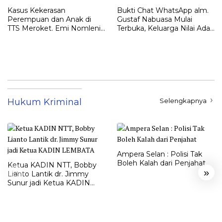
Kasus Kekerasan
Bukti Chat WhatsApp alm.
Perempuan dan Anak di
Gustaf Nabuasa Mulai
TTS Meroket. Emi Nomleni :
Terbuka, Keluarga Nilai Ada
Rumah Harus Jadi Tempat
Petunjuk Penting yang
Paling Aman
Belum Didalami Penyidik
Hukum Kriminal
Selengkapnya
Ampera Selan : Polisi Tak
Boleh Kalah dari Penjahat
Ketua KADIN NTT, Bobby
«
»
Lianto Lantik dr. Jimmy
Sunur jadi Ketua KADIN
LEMBATA