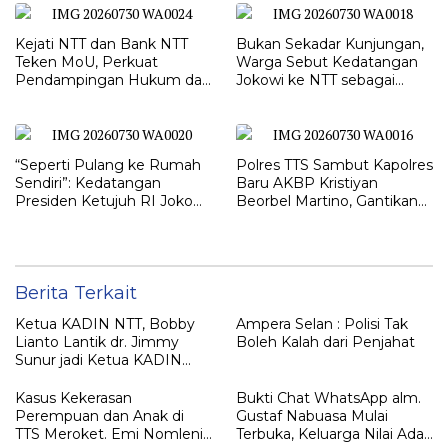
Kejati NTT dan Bank NTT
Bukan Sekadar Kunjungan,
Teken MoU, Perkuat
Warga Sebut Kedatangan
Pendampingan Hukum dan
Jokowi ke NTT sebagai
Optimalisasi Pemulihan
Kepulangan yang
Aset Perbankan
Dirindukan
“Seperti Pulang ke Rumah
Polres TTS Sambut Kapolres
Sendiri”: Kedatangan
Baru AKBP Kristiyan
Presiden Ketujuh RI Joko
Beorbel Martino, Gantikan
Widodo Disambut Hangat
AKBP Hendra Dorizen
Masyarakat NTT
Berita Terkait
Ketua KADIN NTT, Bobby
Ampera Selan : Polisi Tak
Lianto Lantik dr. Jimmy
Boleh Kalah dari Penjahat
Sunur jadi Ketua KADIN
LEMBATA
Kasus Kekerasan
Bukti Chat WhatsApp alm.
Perempuan dan Anak di
Gustaf Nabuasa Mulai
TTS Meroket. Emi Nomleni :
Terbuka, Keluarga Nilai Ada