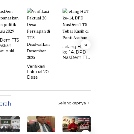
Ketua DPD
Perindo TTS:
Dem TTS
Yoram
»
askan
Nakamnanu
Jelang HUT
n politik
Siap Perkuat
ke-14, DPD
uju 2029
Sinergi di
NasDem TTS
DPRD
Tebar Kasih
Verifikasi
di Panti
Faktual 20
Asuhan
Desa
Persiapan di
TTS
Dijadwalkan
Desember
erah
Selengkapnya
2025