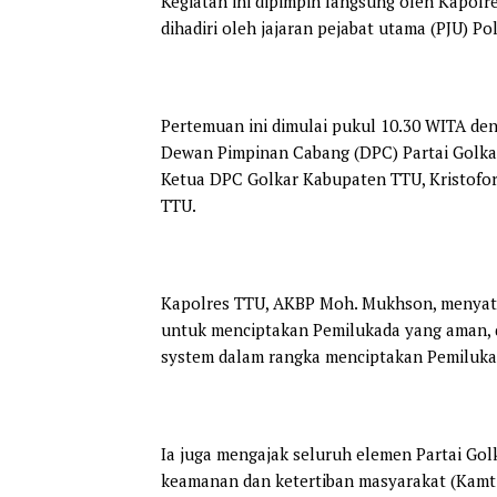
Kegiatan ini dipimpin langsung oleh Kapolre
dihadiri oleh jajaran pejabat utama (PJU) Po
Pertemuan ini dimulai pukul 10.30 WITA de
Dewan Pimpinan Cabang (DPC) Partai Golka
Ketua DPC Golkar Kabupaten TTU, Kristoforus
TTU.
Kapolres TTU, AKBP Moh. Mukhson, menyata
untuk menciptakan Pemilukada yang aman, da
system dalam rangka menciptakan Pemilukada
Ia juga mengajak seluruh elemen Partai Gol
keamanan dan ketertiban masyarakat (Kamti