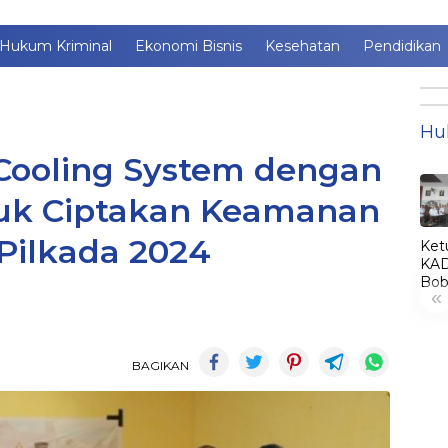
Hukum Kriminal
Ekonomi Bisnis
Kesehatan
Pendidikan
Hu
 Cooling System dengan
tuk Ciptakan Keamanan
Pilkada 2024
Ket
KAD
Bob
«
Lant
Jim
jadi
KA
BAGIKAN
LE