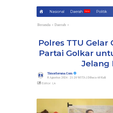
H
Nasional
Daerah
Politik
o
m
Beranda
Daerah
e
Polres TTU Gelar
Partai Golkar un
Jelang 
TimorSavana.Com
8 Agustus 2024 : 21:20 WITA | Dibaca 60 Kali
Editor: Lk