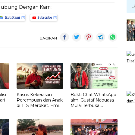
E
hubung Dengan Kami:
Ikuti Kami
Subscribe
BAGIKAN
isi
Kasus Kekerasan
Bukti Chat WhatsApp
ari
Perempuan dan Anak
alm. Gustaf Nabuasa
di TTS Meroket. Emi
Mulai Terbuka,
Nomleni : Rumah
Keluarga Nilai Ada
Harus Jadi Tempat
Petunjuk Penting
Paling Aman
yang Belum Didalami
Penyidik