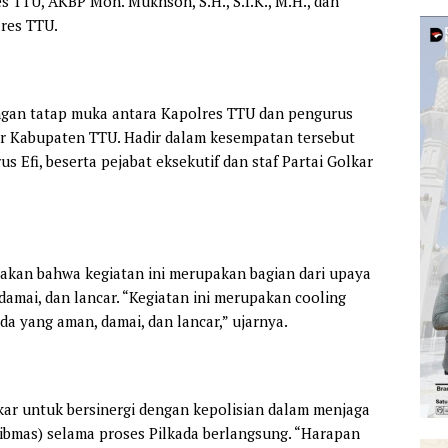
s TTU, AKBP Moh. Mukhson, S.H., S.I.K., M.H., dan
lres TTU.
ngan tatap muka antara Kapolres TTU dan pengurus
r Kabupaten TTU. Hadir dalam kesempatan tersebut
 Efi, beserta pejabat eksekutif dan staf Partai Golkar
kan bahwa kegiatan ini merupakan bagian dari upaya
mai, dan lancar. “Kegiatan ini merupakan cooling
 yang aman, damai, dan lancar,” ujarnya.
kar untuk bersinergi dengan kepolisian dalam menjaga
bmas) selama proses Pilkada berlangsung. “Harapan