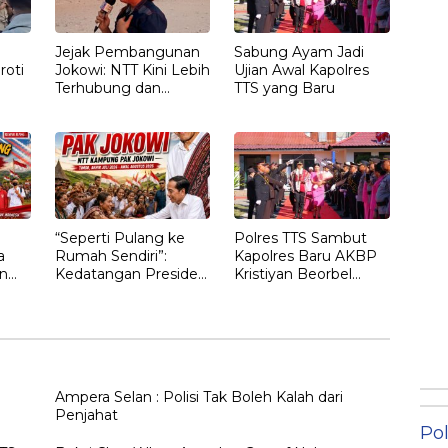
Jejak Pembangunan
Sabung Ayam Jadi
roti
Jokowi: NTT Kini Lebih
Ujian Awal Kapolres
Terhubung dan
TTS yang Baru
T
Berdaya
“Seperti Pulang ke
Polres TTS Sambut
a
Rumah Sendiri”:
Kapolres Baru AKBP
n
Kedatangan Presiden
Kristiyan Beorbel
Ketujuh RI Joko
Martino, Gantikan
gan
Widodo Disambut
AKBP Hendra
Hangat Masyarakat
Dorizen
NTT
Ampera Selan : Polisi Tak Boleh Kalah dari
Penjahat
Pol