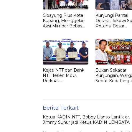
Cipayung Plus Kota
Kunjungi Pantai
Kupang, Menggelar
Oesina, Jokowi So
Aksi Mimbar Bebas
Potensi Besar
Tegaskan Penolakan
Rumput Laut NT
Penyematan Gelar
“RAJA TIMOR”
Kepada JOKO
WIDODO
Kejati NTT dan Bank
Bukan Sekadar
NTT Teken MoU,
Kunjungan, Warg
Perkuat
Sebut Kedatanga
Pendampingan
Jokowi ke NTT
Hukum dan
sebagai Kepulan
Optimalisasi
yang Dirindukan
Pemulihan Aset
Perbankan
Berita Terkait
Ketua KADIN NTT, Bobby Lianto Lantik dr.
Jimmy Sunur jadi Ketua KADIN LEMBATA