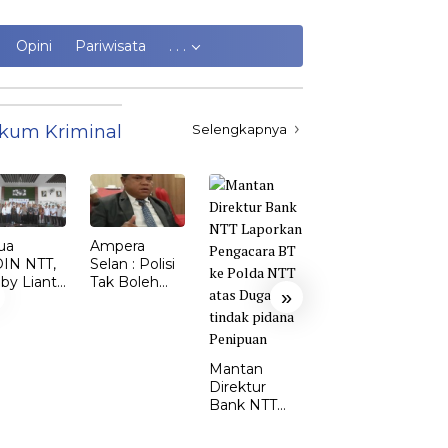
Opini
Pariwisata
. . .
kum Kriminal
Selengkapnya
ua
Ampera
Kasus
IN NTT,
Selan : Polisi
Kekerasan
by Lianto
Tak Boleh
Perempuan
»
ik dr.
Kalah dari
dan Anak di
my Sunur
Penjahat
TTS Meroket.
 Ketua
Emi Nomleni
DIN
: Rumah
Mantan
MBATA
Harus Jadi
Direktur
Tempat
Bank NTT
Paling Aman
Laporkan
Pengacara