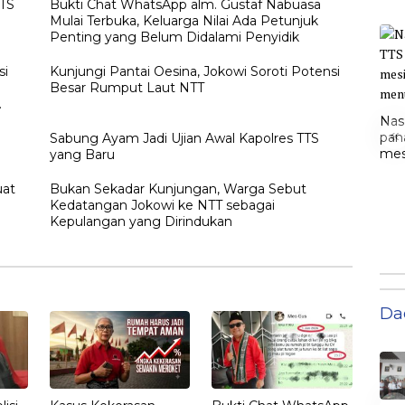
TTS
Bukti Chat WhatsApp alm. Gustaf Nabuasa
Mulai Terbuka, Keluarga Nilai Ada Petunjuk
Penting yang Belum Didalami Penyidik
si
Kunjungi Pantai Oesina, Jokowi Soroti Potensi
Besar Rumput Laut NTT
Nas
«
pan
h
Sabung Ayam Jadi Ujian Awal Kapolres TTS
mesi
yang Baru
men
uat
Bukan Sekadar Kunjungan, Warga Sebut
Kedatangan Jokowi ke NTT sebagai
Kepulangan yang Dirindukan
Da