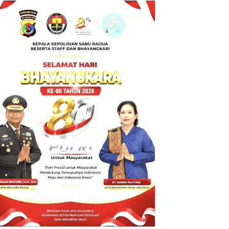
BT ke Polda
NTT atas
Dugaan
tindak pidana
Penipuan