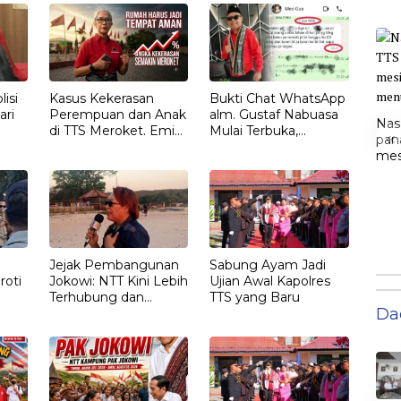
isi
Kasus Kekerasan
Bukti Chat WhatsApp
ari
Perempuan dan Anak
alm. Gustaf Nabuasa
Nas
di TTS Meroket. Emi
Mulai Terbuka,
«
pan
Nomleni : Rumah
Keluarga Nilai Ada
mesi
Harus Jadi Tempat
Petunjuk Penting
men
Paling Aman
yang Belum Didalami
Penyidik
Jejak Pembangunan
Sabung Ayam Jadi
roti
Jokowi: NTT Kini Lebih
Ujian Awal Kapolres
Terhubung dan
TTS yang Baru
Da
T
Berdaya