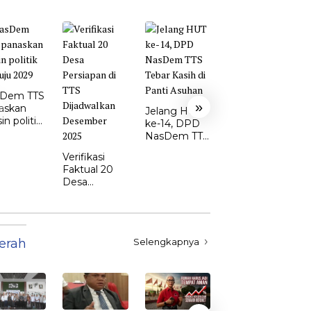
Ketua DPD
Perindo TTS:
Dem TTS
Yoram
»
askan
Nakamnanu
Jelang HUT
n politik
Siap Perkuat
ke-14, DPD
uju 2029
Sinergi di
NasDem TTS
DPRD
Tebar Kasih
Verifikasi
di Panti
Faktual 20
Asuhan
Desa
Persiapan di
TTS
Dijadwalkan
Desember
erah
Selengkapnya
2025