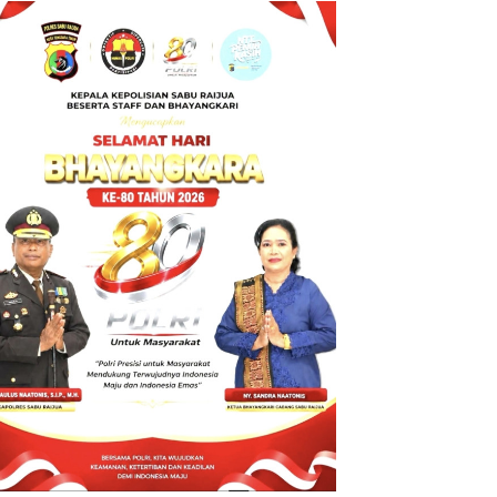
BT ke Polda
NTT atas
Dugaan
tindak pidana
Penipuan