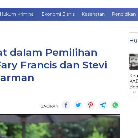
Hukum Kriminal
Ekonomi Bisnis
Kesehatan
Pendidikan
Hu
t dalam Pemilihan
ry Francis dan Stevi
arman
Ket
KAD
Bob
«
Lant
Jim
jadi
BAGIKAN
KA
LE