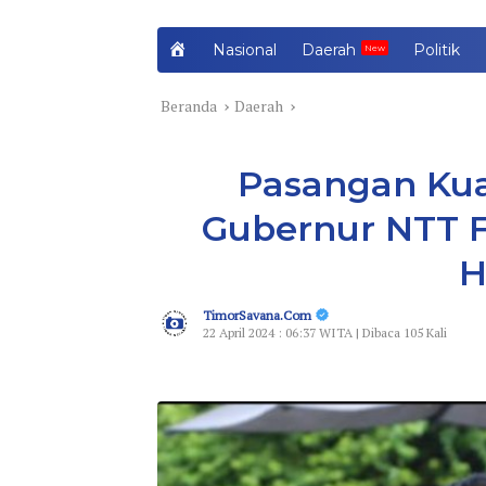
H
Nasional
Daerah
Politik
o
m
Beranda
Daerah
e
Pasangan Kua
Gubernur NTT Fa
H
TimorSavana.Com
22 April 2024 : 06:37 WITA | Dibaca 105 Kali