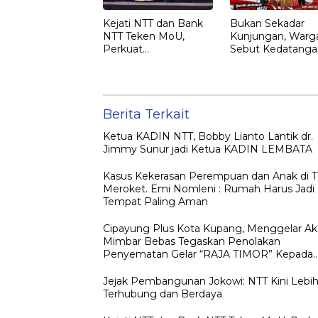
Kejati NTT dan Bank
Bukan Sekadar
NTT Teken MoU,
Kunjungan, Warg
Perkuat
Sebut Kedatanga
Pendampingan
Jokowi ke NTT
Hukum dan
sebagai Kepulan
Optimalisasi
yang Dirindukan
Pemulihan Aset
Perbankan
Berita Terkait
Ketua KADIN NTT, Bobby Lianto Lantik dr.
Jimmy Sunur jadi Ketua KADIN LEMBATA
Kasus Kekerasan Perempuan dan Anak di 
Meroket. Emi Nomleni : Rumah Harus Jadi
Tempat Paling Aman
Cipayung Plus Kota Kupang, Menggelar Ak
Mimbar Bebas Tegaskan Penolakan
Penyematan Gelar “RAJA TIMOR” Kepada
JOKO WIDODO
Jejak Pembangunan Jokowi: NTT Kini Lebi
Terhubung dan Berdaya