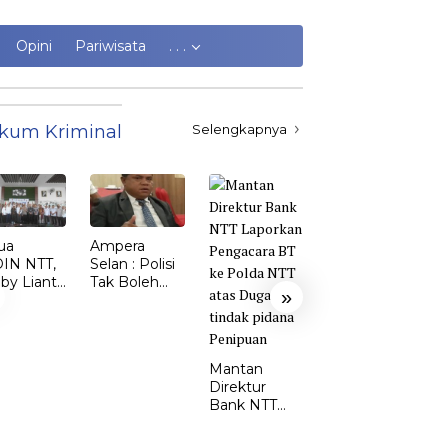
Opini
Pariwisata
. . .
kum Kriminal
Selengkapnya
ua
Ampera
Kasus
IN NTT,
Selan : Polisi
Kekerasan
by Lianto
Tak Boleh
Perempuan
»
ik dr.
Kalah dari
dan Anak di
my Sunur
Penjahat
TTS Meroket.
 Ketua
Emi Nomleni
DIN
: Rumah
Mantan
MBATA
Harus Jadi
Direktur
Tempat
Bank NTT
Paling Aman
Laporkan
Pengacara