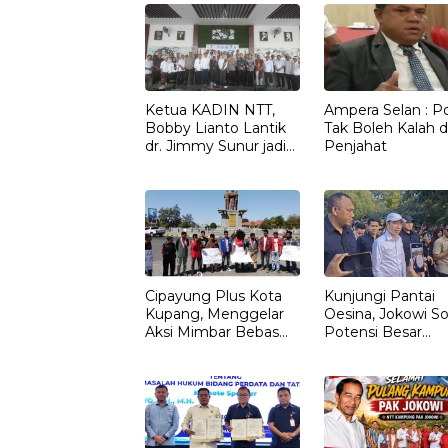
Ketua KADIN NTT,
Ampera Selan : Pol
Bobby Lianto Lantik
Tak Boleh Kalah d
dr. Jimmy Sunur jadi
Penjahat
Ketua KADIN
LEMBATA
Cipayung Plus Kota
Kunjungi Pantai
Kupang, Menggelar
Oesina, Jokowi So
Aksi Mimbar Bebas
Potensi Besar
Tegaskan Penolakan
Rumput Laut NT
Penyematan Gelar
“RAJA TIMOR”
Kepada JOKO
WIDODO