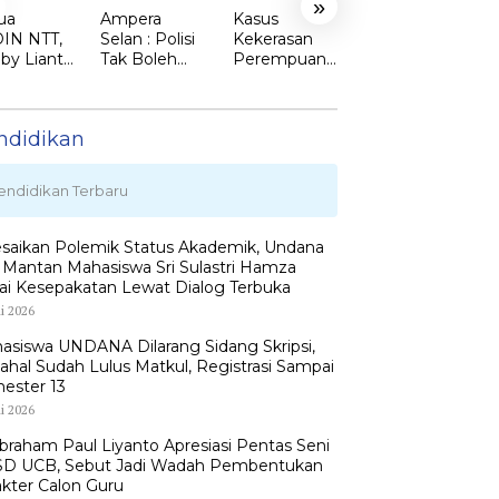
»
ua
Ampera
Kasus
Bukti Chat
IN NTT,
Selan : Polisi
Kekerasan
WhatsApp
by Lianto
Tak Boleh
Perempuan
alm. Gustaf
ik dr.
Kalah dari
dan Anak di
Nabuasa
my Sunur
Penjahat
TTS Meroket.
Mulai
 Ketua
Emi Nomleni
Terbuka,
ndidikan
DIN
: Rumah
Keluarga
MBATA
Harus Jadi
Nilai Ada
Tempat
Petunjuk
endidikan Terbaru
Paling Aman
Penting
yang Belum
Didalami
esaikan Polemik Status Akademik, Undana
Penyidik
 Mantan Mahasiswa Sri Sulastri Hamza
ai Kesepakatan Lewat Dialog Terbuka
li 2026
asiswa UNDANA Dilarang Sidang Skripsi,
ahal Sudah Lulus Matkul, Registrasi Sampai
ester 13
li 2026
Abraham Paul Liyanto Apresiasi Pentas Seni
D UCB, Sebut Jadi Wadah Pembentukan
akter Calon Guru