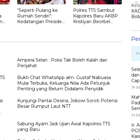
«
Ket
“Seperti Pulang ke
Polres TTS Sambut
KAD
a
Rumah Sendiri”:
Kapolres Baru AKBP
Bob
n
Kedatangan Presiden
Kristiyan Beorbel
Lant
Ketujuh RI Joko
Martino, Gantikan
Jim
gan
Widodo Disambut
AKBP Hendra
jadi
Pe
Hangat Masyarakat
Dorizen
KA
NTT
LE
P
Ampera Selan : Polisi Tak Boleh Kalah dari
Penjahat
Sel
dan
TTS
Bukti Chat WhatsApp alm. Gustaf Nabuasa
Cap
Mulai Terbuka, Keluarga Nilai Ada Petunjuk
30 Ju
Penting yang Belum Didalami Penyidik
Mah
si
Kunjungi Pantai Oesina, Jokowi Soroti Potensi
Pad
Besar Rumput Laut NTT
Sem
24 Ju
h
Sabung Ayam Jadi Ujian Awal Kapolres TTS
Ir. 
yang Baru
PGS
Kar