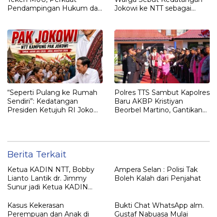
Pendampingan Hukum dan
Jokowi ke NTT sebagai
Optimalisasi Pemulihan
Kepulangan yang
Aset Perbankan
Dirindukan
“Seperti Pulang ke Rumah
Polres TTS Sambut Kapolres
Sendiri”: Kedatangan
Baru AKBP Kristiyan
Presiden Ketujuh RI Joko
Beorbel Martino, Gantikan
Widodo Disambut Hangat
AKBP Hendra Dorizen
Masyarakat NTT
Berita Terkait
Ketua KADIN NTT, Bobby
Ampera Selan : Polisi Tak
Lianto Lantik dr. Jimmy
Boleh Kalah dari Penjahat
Sunur jadi Ketua KADIN
LEMBATA
Kasus Kekerasan
Bukti Chat WhatsApp alm.
Perempuan dan Anak di
Gustaf Nabuasa Mulai