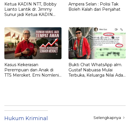
Ketua KADIN NTT, Bobby
Ampera Selan : Polisi Tak
Lianto Lantik dr. Jimmy
Boleh Kalah dari Penjahat
Sunur jadi Ketua KADIN
LEMBATA
Kasus Kekerasan
Bukti Chat WhatsApp alm.
Perempuan dan Anak di
Gustaf Nabuasa Mulai
TTS Meroket. Emi Nomleni :
Terbuka, Keluarga Nilai Ada
Rumah Harus Jadi Tempat
Petunjuk Penting yang
Paling Aman
Belum Didalami Penyidik
Hukum Kriminal
Selengkapnya