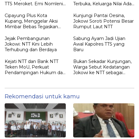
TTS Meroket. Emi Nomleni :
Terbuka, Keluarga Nilai Ada
Rumah Harus Jadi Tempat
Petunjuk Penting yang
Paling Aman
Belum Didalami Penyidik
Cipayung Plus Kota
Kunjungi Pantai Oesina,
Kupang, Menggelar Aksi
Jokowi Soroti Potensi Besar
Mimbar Bebas Tegaskan
Rumput Laut NTT
Penolakan Penyematan
Gelar “RAJA TIMOR”
Jejak Pembangunan
Sabung Ayam Jadi Ujian
Kepada JOKO WIDODO
Jokowi: NTT Kini Lebih
Awal Kapolres TTS yang
Terhubung dan Berdaya
Baru
Kejati NTT dan Bank NTT
Bukan Sekadar Kunjungan,
Teken MoU, Perkuat
Warga Sebut Kedatangan
Pendampingan Hukum dan
Jokowi ke NTT sebagai
Optimalisasi Pemulihan
Kepulangan yang
Aset Perbankan
Dirindukan
Rekomendasi untuk kamu