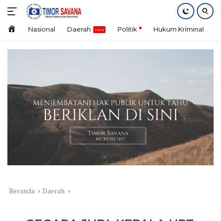
Langsung
ke
konten
Home
Nasional
Daerah
Politik
Hukum Kriminal
E
Beranda
Daerah