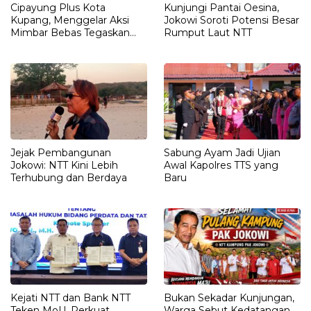
Cipayung Plus Kota
Kunjungi Pantai Oesina,
Kupang, Menggelar Aksi
Jokowi Soroti Potensi Besar
Mimbar Bebas Tegaskan
Rumput Laut NTT
Penolakan Penyematan
Gelar “RAJA TIMOR”
Kepada JOKO WIDODO
Jejak Pembangunan
Sabung Ayam Jadi Ujian
Jokowi: NTT Kini Lebih
Awal Kapolres TTS yang
Terhubung dan Berdaya
Baru
Kejati NTT dan Bank NTT
Bukan Sekadar Kunjungan,
Teken MoU, Perkuat
Warga Sebut Kedatangan