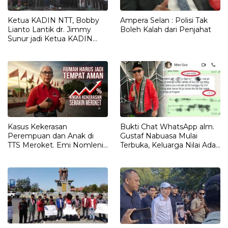
Ketua KADIN NTT, Bobby
Ampera Selan : Polisi Tak
Lianto Lantik dr. Jimmy
Boleh Kalah dari Penjahat
Sunur jadi Ketua KADIN
LEMBATA
Kasus Kekerasan
Bukti Chat WhatsApp alm.
Perempuan dan Anak di
Gustaf Nabuasa Mulai
TTS Meroket. Emi Nomleni :
Terbuka, Keluarga Nilai Ada
Rumah Harus Jadi Tempat
Petunjuk Penting yang
Paling Aman
Belum Didalami Penyidik